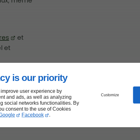
taux, même
res
et
l et
cy is our priority
ille
 improve user experience by
Customize
nt and ads, as well as analyzing
 à
ng social networks functionalities. By
you consent to the use of Cookies
Google
Facebook
.