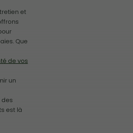
retien et
offrons
pour
aies. Que
nté de vos
nir un
e
e des
s est là