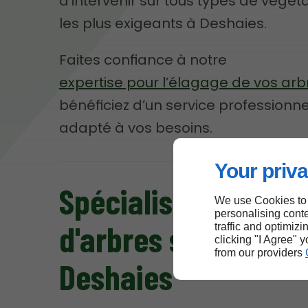
d’intervenir sur tous types de végé
les plus exigeants à Deshaies.
Faites confiance à notre
expertise pour l’élagage de vos arb
bénéficiez d’un service professionne
adapté à vos besoins.
Your priva
Spécialistes de la ta
We use Cookies to
personalising conte
d'arbres sur mesure
traffic and optimizi
clicking "I Agree" 
from our providers
Deshaies