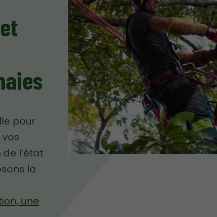
et
haies
lle pour
e vos
 de l’état
osons la
tion, une