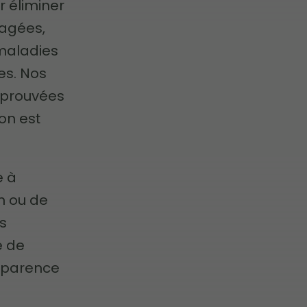
ur éliminer
agées,
maladies
es. Nos
 éprouvées
on est
e à
in ou de
s
e de
apparence