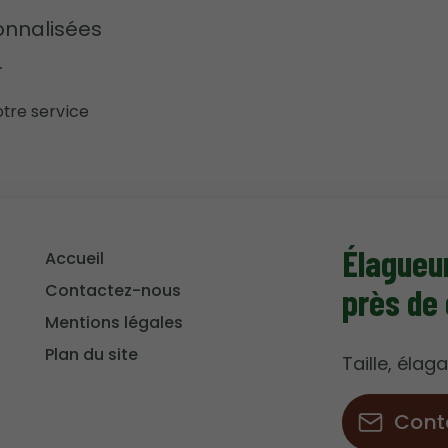
onnalisées
.
otre service
Élagueu
Accueil
Contactez-nous
près de 
Mentions légales
Plan du site
Taille, éla
Cont