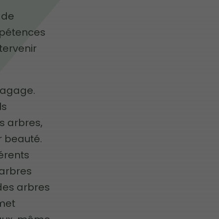
e de
mpétences
tervenir
élagage.
ls
s arbres,
ur beauté.
férents
 arbres
 des arbres
rmet